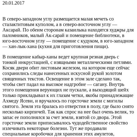
20.01.2017
В северо-западном углу размещается малая мечеть со
сталактитовым куполом, а в северо-восточном углу —
Аксарай. По обеим сторонам казаилыка находятся худжры для
паломников, малый Ак-сарай и помещение библиотеки, в
юго-восточном углу — помещение с кудуком, в юго-западном
— хан-лык-хана (кухня для приготовления пищи).
В помещение кабыр-ханы ведет крупная резная дверь с
тонкой инкрустацией, с изящными металлическими петлями.
Косяк двери обит листовым железом, на котором еще сейчас
сохранились следы нанесенных искусной рукой золотом
священных текстов. Освещение в этом зале сделано так,
чтобы свет падал на высокое надгробие — сагану. Внутрь
этого помещения верующих не пускали, а выходящий шейх
только прикладывал к их глазам четки, якобы принадлежащие
Ахмеду Ясеви, и вручалось по горсточке земли с могилы
святого. Земля эта бралась из отверстия в полу, где было снято
несколько кирпичей. Так как спрос на нее был очень велик, то
запас ее пополнялся за счет земли, взятой со двора. Этой
горсточке земли приписывалось чудодейственное свойство
излечивать некоторые болезни. Тут же продавали
специальные коробочки для хранения этих амулетов,