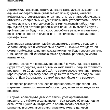
взрослыми.
Автомобили, имеющие статус детского такси лучше выкрасить в
единые корпоративные (желательно яркие) цвета, нанести
эмблемы, соответствующие опознавательные знаки, оборудовать
аптечкой и специальными удерживающими устройствами. Также в
салоне детского такси должен быть минимальный набор пищи,
пригодной для питания ребёнка: сок, печенье, питьевой йогурт и
пр. Нелишними будут и игрушки, способные развлечь маленького
пассажира в дороге, и видеоэкран, позволяющий транслировать
мультфильмы.
Для приёма заказов понадобится диспетчер и номер телефона —
запоминающийся и максимально простой. Помимо стандартной
схемы приёма/выполнения заказа нелишним будет ввести систему
СМС-оповещений клиентов о факте доставки ребёнка до места
назначения.
Разумеется, услуги специализированной службы «детское такси»
будут стоит дороже, чем в обычных компаниях. Средняя стоимость
поездки — от 10 долларов США, но в этом случае компания готова
гарантировать доставку ребёнка до места и отчёт о проделанной
работе. Да и безопасность самой поездки будет «на высоте».
В процессе развития бизнеса не пренебрегайте проверенными
маркетинговыми ходами — гибкостью цен, акциями и скидками на
поездки.
В случае, если служба детского такси будет организована
правильно, с учётом всех нюансов — без заказов её владелец не
останется. Нужно лишь грамотно организовать рекламную
кампанию и стремиться к максимальному охвату целевой