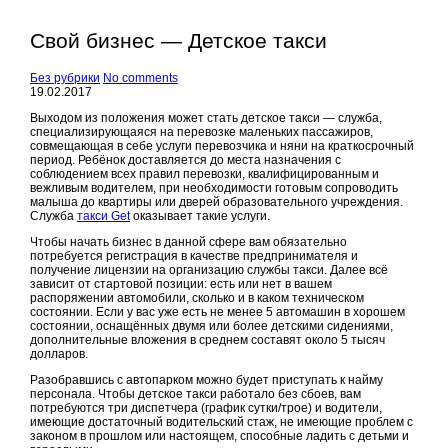
Свой бизнес — Детское такси
Без рубрики
No comments
19.02.2017
Выходом из положения может стать детское такси — служба,
специализирующаяся на перевозке маленьких пассажиров,
совмещающая в себе услуги перевозчика и няни на краткосрочный
период. Ребёнок доставляется до места назначения с
соблюдением всех правил перевозки, квалифицированным и
вежливым водителем, при необходимости готовым сопроводить
малыша до квартиры или дверей образовательного учреждения.
Служба
такси Get
оказывает такие услуги.
Чтобы начать бизнес в данной сфере вам обязательно
потребуется регистрация в качестве предпринимателя и
получение лицензии на организацию службы такси. Далее всё
зависит от стартовой позиции: есть или нет в вашем
распоряжении автомобили, сколько и в каком техническом
состоянии. Если у вас уже есть не менее 5 автомашин в хорошем
состоянии, оснащённых двумя или более детскими сидениями,
дополнительные вложения в среднем составят около 5 тысяч
долларов.
Разобравшись с автопарком можно будет приступать к найму
персонала. Чтобы детское такси работало без сбоев, вам
потребуются три диспетчера (график сутки/трое) и водители,
имеющие достаточный водительский стаж, не имеющие проблем с
законом в прошлом или настоящем, способные ладить с детьми и