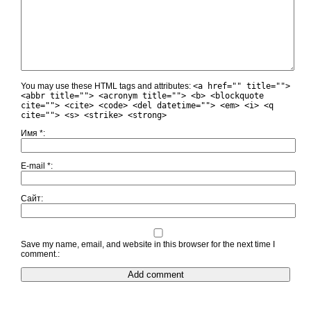
You may use these HTML tags and attributes:
<a href="" title="">
<abbr title=""> <acronym title=""> <b> <blockquote
cite=""> <cite> <code> <del datetime=""> <em> <i> <q
cite=""> <s> <strike> <strong>
Имя
*
E-mail
*
Сайт
Save my name, email, and website in this browser for the next time I
comment.