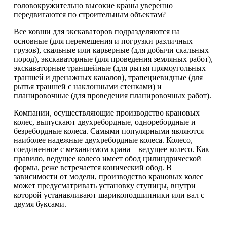
головокружительно высокие краны уверенно
передвигаются по строительным объектам?
Все ковши для экскаваторов подразделяются на
основные (для перемещения и погрузки различных
грузов), скальные или карьерные (для добычи скальных
пород), экскаваторные (для проведения земляных работ),
экскаваторные траншейные (для рытья прямоугольных
траншей и дренажных каналов), трапециевидные (для
рытья траншей с наклонными стенками) и
планировочные (для проведения планировочных работ).
Компании, осуществляющие производство крановых
колес, выпускают двухребордные, одноребордные и
безребордные колеса. Самыми популярными являются
наиболее надежные двухребордные колеса. Колесо,
соединенное с механизмом крана – ведущее колесо. Как
правило, ведущее колесо имеет обод цилиндрической
формы, реже встречается конический обод. В
зависимости от модели, производство крановых колес
может предусматривать установку ступицы, внутри
которой устанавливают шарикоподшипники или вал с
двумя буксами.