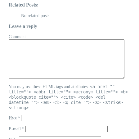
Related Posts:
No related posts
Leave a reply
Comment
<a href=""
You may use these HTML tags and attributes:
title=""> <abbr title=""> <acronym title=""> <b>
<blockquote cite=""> <cite> <code> <del
datetime=""> <em> <i> <q cite=""> <s> <strike>
<strong>
Имя
*
E-mail
*